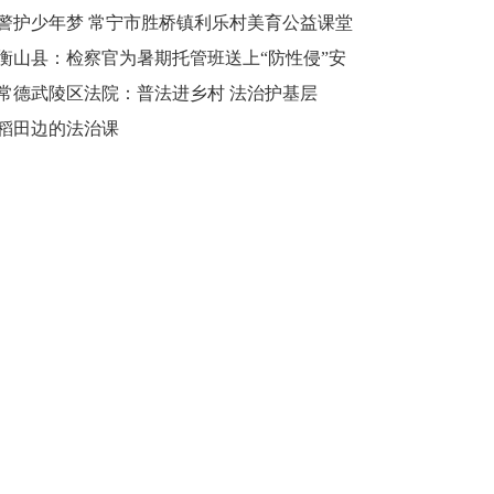
和谐校园
警护少年梦 常宁市胜桥镇利乐村美育公益课堂
再度开课
衡山县：检察官为暑期托管班送上“防性侵”安
全课
常德武陵区法院：普法进乡村 法治护基层
稻田边的法治课