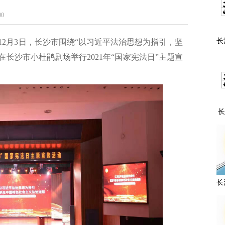
0
长
12月3日，长沙市围绕“以习近平法治思想为指引，坚
主
长沙市小杜鹃剧场举行2021年“国家宪法日”主题宣
长
市
组
长
暨