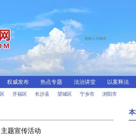
权威发布
热点专题
法治讲堂
以案释法
区
开福区
长沙县
望城区
宁乡市
浏阳市
本
法日主题宣传活动