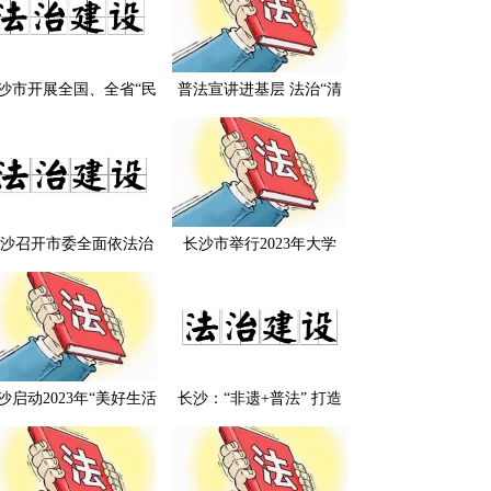
沙市开展全国、全省“民
普法宣讲进基层 法治“清
法治示范村（社区）”实
风”引清凉 ——长沙市司
地复核工作
法局扎实推进“送法进基
层”法治宣讲活动
沙召开市委全面依法治
长沙市举行2023年大学
委员会守法普法协调小
生“送法下乡”暨普法志愿
暨全市“八五”普法中期
者基层行活动启动仪式
评估验收调度会
沙启动2023年“美好生活
长沙：“非遗+普法” 打造
·民法典相伴”主题宣传
法治文化新品牌
“送法进基层”法治宣讲
活动