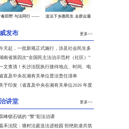
青春田野 与法同行 ——
送法下乡惠民生 去群众最
南长沙2022年大学生寒
需要的地方——长沙市司
假“送法下乡”活动纪实
法局积极参与“三下乡”活
威发布
更多>>
动
今天起，一批新规正式施行，涉及社会民生多
个领域
湖南省第四次“全国民主法治示范村（社区）”
复核结果公示
一文查清！长沙法院执行接待地点、时间、电
话来了
省直及中央在湘有关单位普法责任清单
关于印发《省直及中央在湘有关单位2026 年度
普法重点任务清单》的通知
治讲堂
更多>>
双峰锁石镇的 “警”彩法治课
嘉禾法院：塘村法庭送法进校园 拒绝欺凌共筑