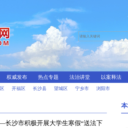
权威发布
热点专题
法治讲堂
以案释法
区
开福区
长沙县
望城区
宁乡市
浏阳市
本
——长沙市积极开展大学生寒假“送法下