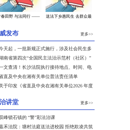
青春田野 与法同行 ——
送法下乡惠民生 去群众最
南长沙2022年大学生寒
需要的地方——长沙市司
假“送法下乡”活动纪实
法局积极参与“三下乡”活
威发布
更多>>
动
今天起，一批新规正式施行，涉及社会民生多
个领域
湖南省第四次“全国民主法治示范村（社区）”
复核结果公示
一文查清！长沙法院执行接待地点、时间、电
话来了
省直及中央在湘有关单位普法责任清单
关于印发《省直及中央在湘有关单位2026 年度
普法重点任务清单》的通知
治讲堂
更多>>
双峰锁石镇的 “警”彩法治课
嘉禾法院：塘村法庭送法进校园 拒绝欺凌共筑