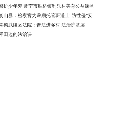
和谐校园
警护少年梦 常宁市胜桥镇利乐村美育公益课堂
再度开课
衡山县：检察官为暑期托管班送上“防性侵”安
全课
常德武陵区法院：普法进乡村 法治护基层
稻田边的法治课