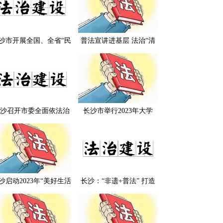
沙市开展全国、全省“民
普法宣讲进基层 法治“清
法治示范村（社区）”实
风”引清凉 ——长沙市司
地复核工作
法局扎实推进“送法进基
层”法治宣讲活动
沙召开市委全面依法治
长沙市举行2023年大学
委员会守法普法协调小
生“送法下乡”暨普法志愿
暨全市“八五”普法中期
者基层行活动启动仪式
评估验收调度会
沙启动2023年“美好生活
长沙：“非遗+普法” 打造
·民法典相伴”主题宣传
法治文化新品牌
“送法进基层”法治宣讲
活动