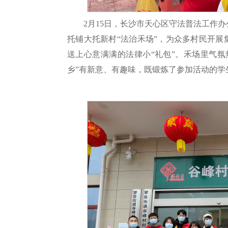
2月15日，长沙市天心区守法普法工作
托铺大托新村“法治禾场”，为众多村民开展
送上心意满满的法律小“礼包”。禾场里气
乡”有新意、有趣味，既锻炼了参加活动的学