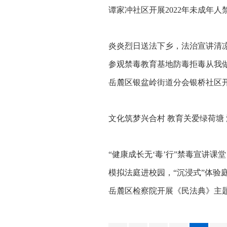
谭家冲社区开展2022年未成年
炎炎烈日送法下乡，法治宣讲清
参观禁毒教育基地防毒拒毒从我
岳麓区银盆岭街道分会银桥社区
座
文化筑梦兴合村 教育关爱绿荷塘 
会实践活动
“健康成长无‘毒’行”禁毒宣讲课堂
模拟法庭进校园，“沉浸式”体验
岳麓区检察院开展《民法典》主