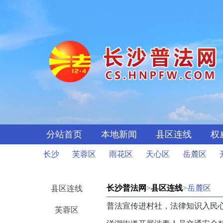
分站首页
本地新闻
县区连线
权
长沙
芙蓉区
雨花区
天心区
岳麓区
长沙普法网
>
县区连线
>岳麓区
县区连线
普法宣传进村社，法律知识入民
芙蓉区