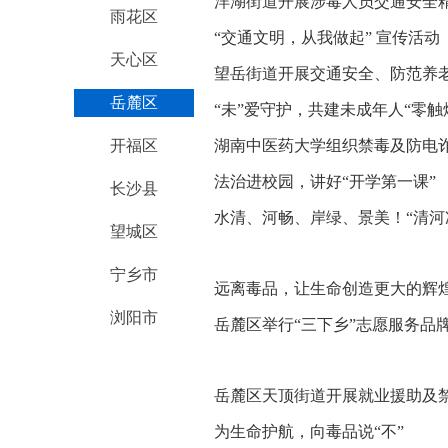
洋湖街道开展涉毒人员交通安全
雨花区
“交通文明，从我做起” 宣传活动
天心区
望岳街道开展交通安全、防范养
岳麓区
“未”爱守护，共建未成年人“零触
开福区
湖南中医药大学组织禁毒及防电诈
法治进校园，讲好“开学第一课”
长沙县
水清、河畅、岸绿、景美！“清河
望城区
宁乡市
远离毒品，让生命创造更大的辉
浏阳市
岳麓区举行“三下乡”志愿服务品
岳麓区天顶街道开展就业援助及
为生命护航，向毒品说“不”