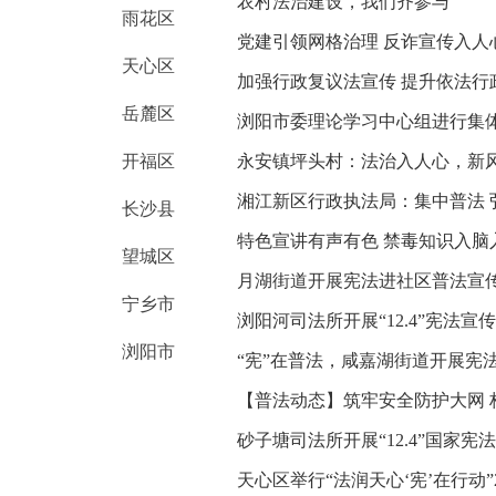
农村法治建设，我们齐参与
雨花区
党建引领网格治理 反诈宣传入人
天心区
加强行政复议法宣传 提升依法行
岳麓区
浏阳市委理论学习中心组进行集
开福区
永安镇坪头村：法治入人心，新
湘江新区行政执法局：集中普法 
长沙县
特色宣讲有声有色 禁毒知识入脑
望城区
月湖街道开展宪法进社区普法宣
宁乡市
浏阳河司法所开展“12.4”宪法宣
浏阳市
“宪”在普法，咸嘉湖街道开展宪
【普法动态】筑牢安全防护大网 
砂子塘司法所开展“12.4”国家
天心区举行“法润天心‘宪’在行动”