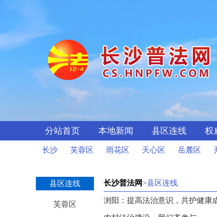
分站首页
本地新闻
县区连线
权
长沙
芙蓉区
雨花区
天心区
岳麓区
长沙普法网
>县区连线
县区连线
浏阳：提高法治意识，共护健康
芙蓉区