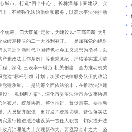
中心城市、打造“四个中心”、长株潭都市圈建设、实
势而上，不断强化法治供给和服务，以高水平法治推动
个统筹、四大职能”定位，为建设以“三高四新”为引
异成绩迎接党的二十大胜利召开。一是加强党的绝对
持以习近平新时代中国特色社会主义思想为指导，以
共产党政法工作条例》等党规党纪，严格落实重大请
工程，深化“三表率一模范”机关创建，全力推动机关
织党建“标杆引领”计划，加强对法律服务队伍的政治
业党建质量。二是统筹全面依法治市，在推动法治建
建设“一规划两方案”，深化市委依法治市办议事协调
总体布局、统筹协调、整体推进、督促落实。要推动
强、人员配齐配强，更好发挥统筹协调、督促落实法
切实履行推进法治建设第一责任人职责，切实提升法
升政府治理能力上实现新作为。要凝聚全市之力，坚