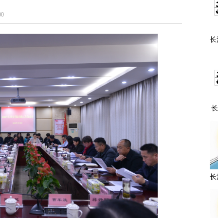
0
长
主
长
市
组
长
暨