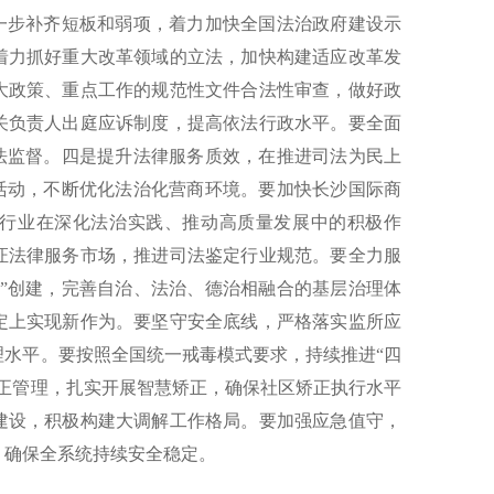
进一步补齐短板和弱项，着力加快全国法治政府建设示
着力抓好重大改革领域的立法，加快构建适应改革发
大政策、重点工作的规范性文件合法性审查，做好政
关负责人出庭应诉制度，提高依法行政水平。要全面
执法监督。四是提升法律服务质效，在推进司法为民上
践活动，不断优化法治化营商环境。要加快长沙国际商
行业在深化法治实践、推动高质量发展中的积极作
证法律服务市场，推进司法鉴定行业规范。要全力服
点”创建，完善自治、法治、德治相融合的基层治理体
定上实现新作为。要坚守安全底线，严格落实监所应
理水平。要按照全国统一戒毒模式要求，持续推进“四
矫正管理，扎实开展智慧矫正，确保社区矫正执行水平
建设，积极构建大调解工作格局。要加强应急值守，
，确保全系统持续安全稳定。