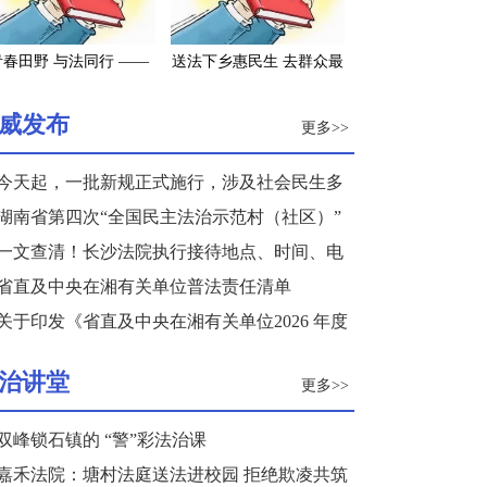
青春田野 与法同行 ——
送法下乡惠民生 去群众最
南长沙2022年大学生寒
需要的地方——长沙市司
假“送法下乡”活动纪实
法局积极参与“三下乡”活
威发布
更多>>
动
今天起，一批新规正式施行，涉及社会民生多
个领域
湖南省第四次“全国民主法治示范村（社区）”
复核结果公示
一文查清！长沙法院执行接待地点、时间、电
话来了
省直及中央在湘有关单位普法责任清单
关于印发《省直及中央在湘有关单位2026 年度
普法重点任务清单》的通知
治讲堂
更多>>
双峰锁石镇的 “警”彩法治课
嘉禾法院：塘村法庭送法进校园 拒绝欺凌共筑