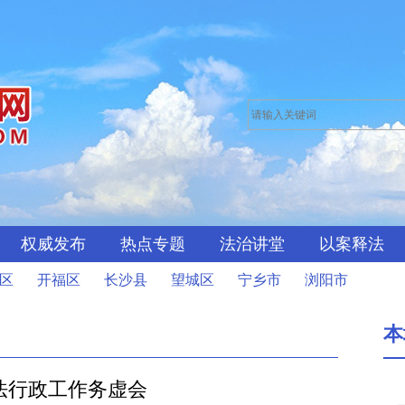
权威发布
热点专题
法治讲堂
以案释法
区
开福区
长沙县
望城区
宁乡市
浏阳市
本
司法行政工作务虚会