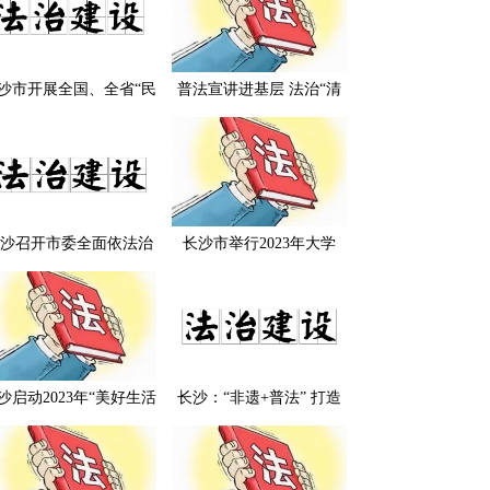
沙市开展全国、全省“民
普法宣讲进基层 法治“清
法治示范村（社区）”实
风”引清凉 ——长沙市司
地复核工作
法局扎实推进“送法进基
层”法治宣讲活动
沙召开市委全面依法治
长沙市举行2023年大学
委员会守法普法协调小
生“送法下乡”暨普法志愿
暨全市“八五”普法中期
者基层行活动启动仪式
评估验收调度会
沙启动2023年“美好生活
长沙：“非遗+普法” 打造
·民法典相伴”主题宣传
法治文化新品牌
“送法进基层”法治宣讲
活动