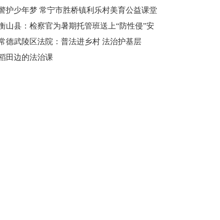
和谐校园
警护少年梦 常宁市胜桥镇利乐村美育公益课堂
再度开课
衡山县：检察官为暑期托管班送上“防性侵”安
全课
常德武陵区法院：普法进乡村 法治护基层
稻田边的法治课