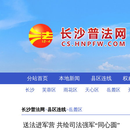
分站首页
本地新闻
县区连线
权
长沙
芙蓉区
雨花区
天心区
岳麓区
长沙普法网
>
县区连线
>岳麓区
送法进军营 共绘司法强军“同心圆”